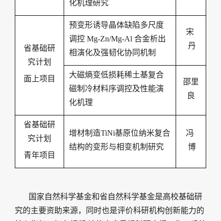
化机理研究
预变形诱导晶体缺陷多尺度
宋
调控
Mg-Zn/Mg-Al
合金析出
丹
省基础研
相演化及强韧化协同机制
究计划
大磁熵变低损耗稀土基复合
面上项目
邵里
磁制冷材料序调控及性能演
良
化机理
省基础研
增材制造
TiNi
基原位纳米复合
冯
究计划
结构的变形与相变机制研究
博
青年项目
国家自然科学基金和省自然科学基金是高校基础研
究的主要资助来源，同时也是评价科研机构创新能力的