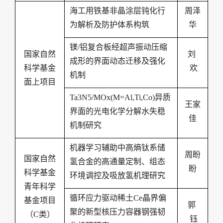
海工用铁基非晶涂层钝化行
周泽
为解析及防护体系构筑
华
镁
/
铝复合板经超声振动压缩
国家自然
刘
成形的界面动态迁移及强化
科学基金
欢
机制
面上项目
Ta3N5/MOx(M=Al,Ti,Co)
异质
王家
界面的光电化学分解水失稳
佳
机制研究
机器学习辅助中高熵钛系储
周盼
国家自然
氢合金的高通量定制、组态
盼
科学基金
环境调控及吸放氢机理研究
青年科学
循环应力驱动稀土
Ce
晶界偏
基金项目
郭
聚的新型核压力容器钢强韧
（
C
类）
钰